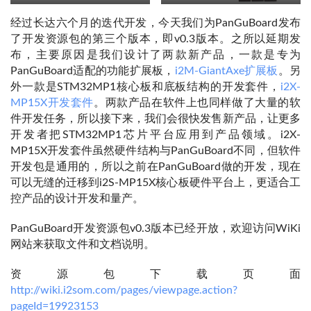
经过长达六个月的迭代开发，今天我们为PanGuBoard发布
了开发资源包的第三个版本，即v0.3版本。之所以延期发
布，主要原因是我们设计了两款新产品，一款是专为
PanGuBoard适配的功能扩展板，
i2M-GiantAxe扩展板
。另
外一款是STM32MP1核心板和底板结构的开发套件，
i2X-
MP15X开发套件
。两款产品在软件上也同样做了大量的软
件开发任务，所以接下来，我们会很快发售新产品，让更多
开发者把STM32MP1芯片平台应用到产品领域。i2X-
MP15X开发套件虽然硬件结构与PanGuBoard不同，但软件
开发包是通用的，所以之前在PanGuBoard做的开发，现在
可以无缝的迁移到i2S-MP15X核心板硬件平台上，更适合工
控产品的设计开发和量产。
PanGuBoard开发资源包v0.3版本已经开放，欢迎访问WiKi
网站来获取文件和文档说明。
资源包下载页面 
http://wiki.i2som.com/pages/viewpage.action?
pageId=19923153