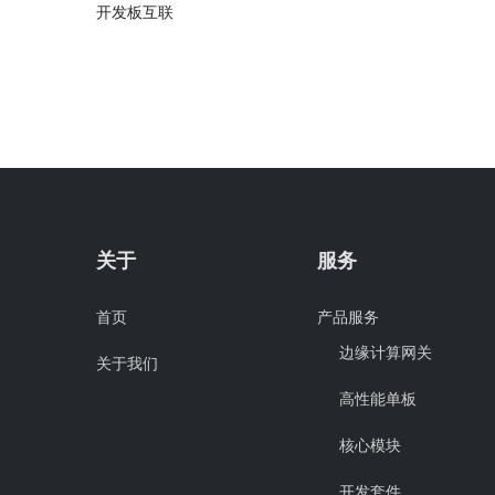
开发板互联
关于
服务
首页
产品服务
边缘计算网关
关于我们
高性能单板
核心模块
开发套件