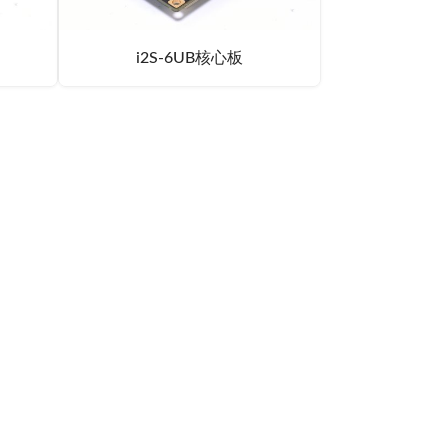
i2S-6UB核心板