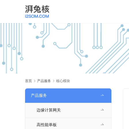
首页
产品服务
核心模块
产品服务
边缘计算网关
高性能单板