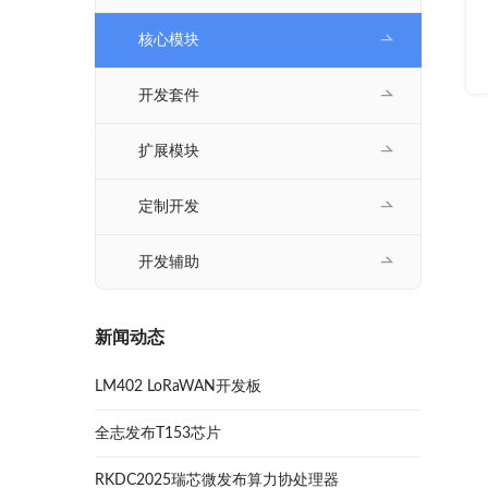
核心模块
开发套件
扩展模块
定制开发
开发辅助
新闻动态
LM402 LoRaWAN开发板
全志发布T153芯片
RKDC2025瑞芯微发布算力协处理器